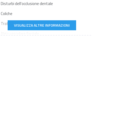
Disturbi dell'occlusione dentale
Coliche
Trattamento scoliosi
VISUALIZZA ALTRE INFORMAZIONI
Algia vascolare facciale
Nevralgia